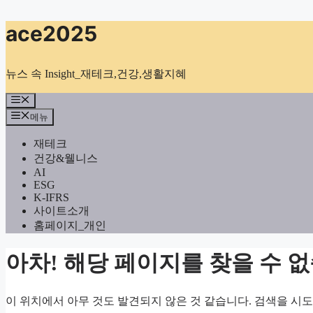
컨
ace2025
텐
츠
로
뉴스 속 Insight_재테크,건강,생활지혜
건
너
메
뉴
뛰
메뉴
기
재테크
건강&웰니스
AI
ESG
K-IFRS
사이트소개
홈페이지_개인
아차! 해당 페이지를 찾을 수 
이 위치에서 아무 것도 발견되지 않은 것 같습니다. 검색을 시