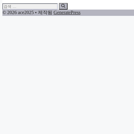
검
색:
© 2026 ace2025
• 제작됨
GeneratePress