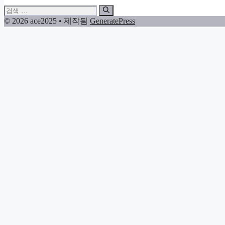
검
색:
© 2026 ace2025
• 제작됨
GeneratePress