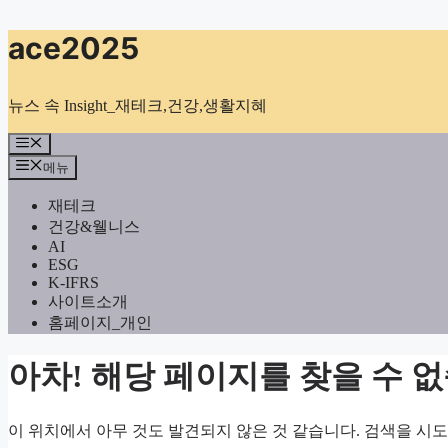
컨
ace2025
텐
츠
로
뉴스 속 Insight_재테크,건강,생활지혜
건
너
메
뉴
뛰
메뉴
기
재테크
건강&웰니스
AI
ESG
K-IFRS
사이트소개
홈페이지_개인
아차! 해당 페이지를 찾을 수 
이 위치에서 아무 것도 발견되지 않은 것 같습니다. 검색을 시