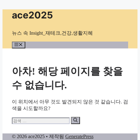
컨
ace2025
텐
츠
로
뉴스 속 Insight_재테크,건강,생활지혜
건
너
메
뉴
뛰
기
아차! 해당 페이지를 찾을
수 없습니다.
이 위치에서 아무 것도 발견되지 않은 것 같습니다. 검
색을 시도할까요?
검
색:
© 2026 ace2025
• 제작됨
GeneratePress