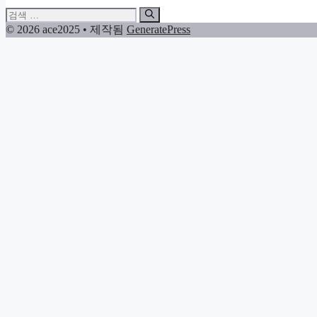
검
색:
© 2026 ace2025
• 제작됨
GeneratePress