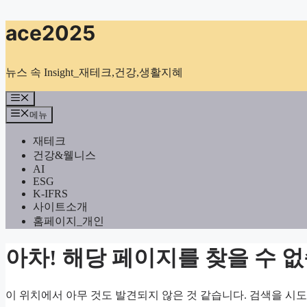
컨
ace2025
텐
츠
로
뉴스 속 Insight_재테크,건강,생활지혜
건
너
메
뉴
뛰
메뉴
기
재테크
건강&웰니스
AI
ESG
K-IFRS
사이트소개
홈페이지_개인
아차! 해당 페이지를 찾을 수 
이 위치에서 아무 것도 발견되지 않은 것 같습니다. 검색을 시