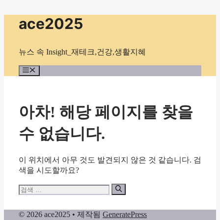
컨
ace2025
텐
츠
로
뉴스 속 Insight_재테크,건강,생활지혜
건
너
메
뉴
뛰
기
아차! 해당 페이지를 찾을
수 없습니다.
이 위치에서 아무 것도 발견되지 않은 것 같습니다. 검
색을 시도할까요?
검
색:
© 2026 ace2025
• 제작됨
GeneratePress