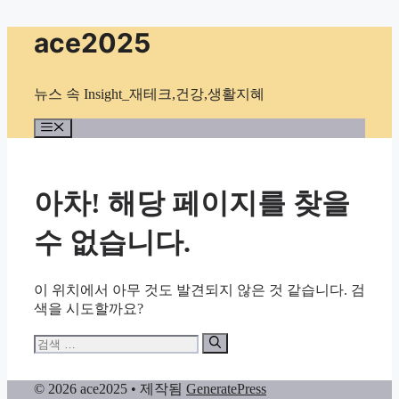
컨
ace2025
텐
츠
로
뉴스 속 Insight_재테크,건강,생활지혜
건
너
메
뉴
뛰
기
아차! 해당 페이지를 찾을
수 없습니다.
이 위치에서 아무 것도 발견되지 않은 것 같습니다. 검
색을 시도할까요?
검
색:
© 2026 ace2025
• 제작됨
GeneratePress