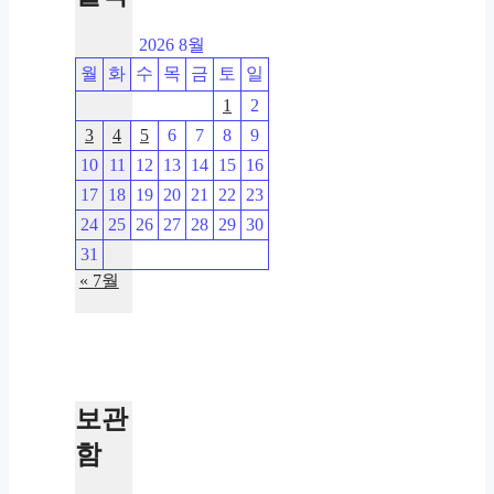
2026 8월
월
화
수
목
금
토
일
1
2
3
4
5
6
7
8
9
10
11
12
13
14
15
16
17
18
19
20
21
22
23
24
25
26
27
28
29
30
31
« 7월
보관
함