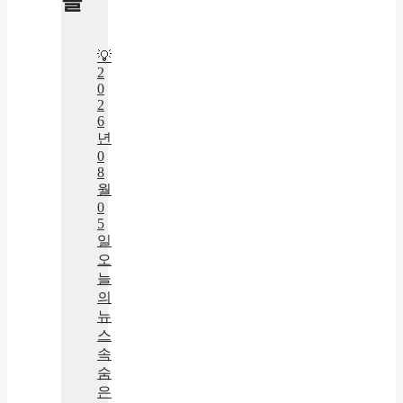
글
💡
2
0
2
6
년
0
8
월
0
5
일
오
늘
의
뉴
스
속
숨
은