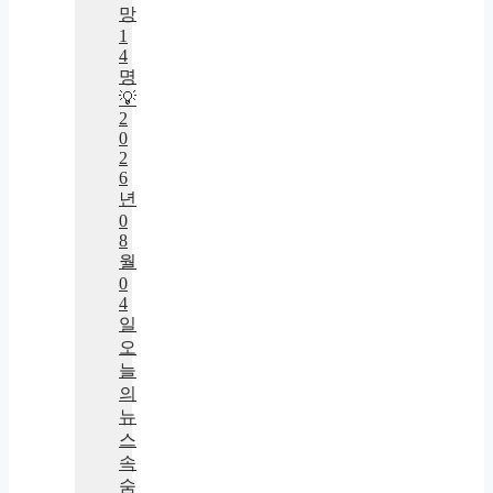
망
1
4
명
💡
2
0
2
6
년
0
8
월
0
4
일
오
늘
의
뉴
스
속
숨