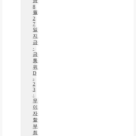
금
8
월
2
7
일
지
급
·
금
통
위
D
-
2
3
·
무
이
자
할
부
최