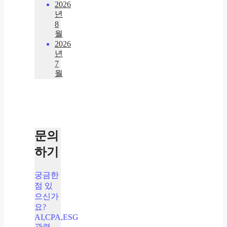
2026
년
8
월
2026
년
7
월
문의
하기
궁금한
점 있
으신가
요?
AI,CPA,ESG
관련