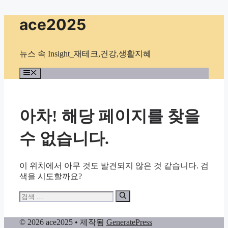
컨
ace2025
텐
츠
로
뉴스 속 Insight_재테크,건강,생활지혜
건
너
메
뉴
뛰
기
아차! 해당 페이지를 찾을
수 없습니다.
이 위치에서 아무 것도 발견되지 않은 것 같습니다. 검
색을 시도할까요?
검
색:
© 2026 ace2025
• 제작됨
GeneratePress