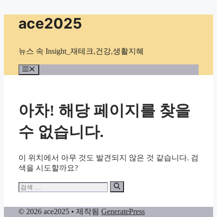
컨
ace2025
텐
츠
로
뉴스 속 Insight_재테크,건강,생활지혜
건
너
메
뉴
뛰
기
아차! 해당 페이지를 찾을
수 없습니다.
이 위치에서 아무 것도 발견되지 않은 것 같습니다. 검
색을 시도할까요?
검
색:
© 2026 ace2025
• 제작됨
GeneratePress