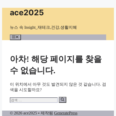
컨
ace2025
텐
츠
로
뉴스 속 Insight_재테크,건강,생활지혜
건
너
메
뉴
뛰
기
아차! 해당 페이지를 찾을
수 없습니다.
이 위치에서 아무 것도 발견되지 않은 것 같습니다. 검
색을 시도할까요?
검
색:
© 2026 ace2025
• 제작됨
GeneratePress