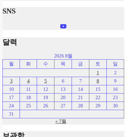
SNS
YouTube
달력
2026 8월
월
화
수
목
금
토
일
1
2
3
4
5
6
7
8
9
10
11
12
13
14
15
16
17
18
19
20
21
22
23
24
25
26
27
28
29
30
31
« 7월
보관함