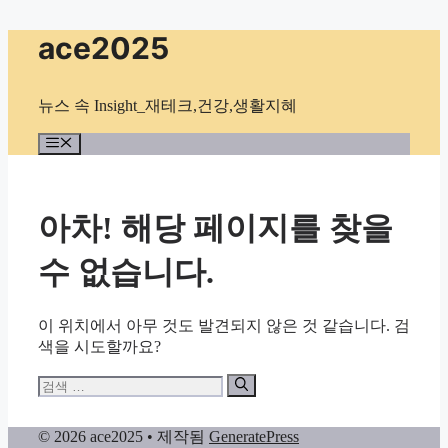
컨
ace2025
텐
츠
로
뉴스 속 Insight_재테크,건강,생활지혜
건
너
메
뉴
뛰
기
아차! 해당 페이지를 찾을
수 없습니다.
이 위치에서 아무 것도 발견되지 않은 것 같습니다. 검
색을 시도할까요?
검
색:
© 2026 ace2025
• 제작됨
GeneratePress