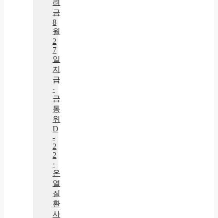
려
금
8
월
2
7
일
지
급
·
금
통
위
D
-
2
2
·
온
열
질
환
사