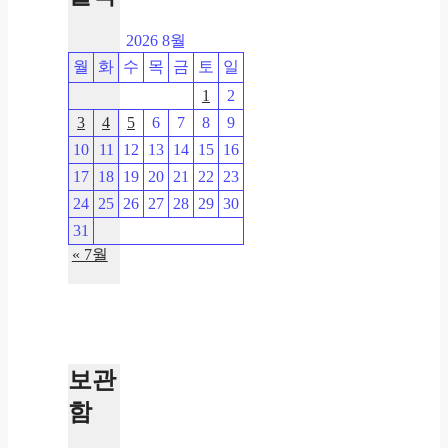
2026 8월
월
화
수
목
금
토
일
1
2
3
4
5
6
7
8
9
10
11
12
13
14
15
16
17
18
19
20
21
22
23
24
25
26
27
28
29
30
31
« 7월
보관
함