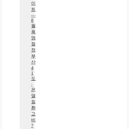
이
트
—
8
월
폭
염
절
정
부
산
4
1
도
·
온
열
질
환
고
비
7