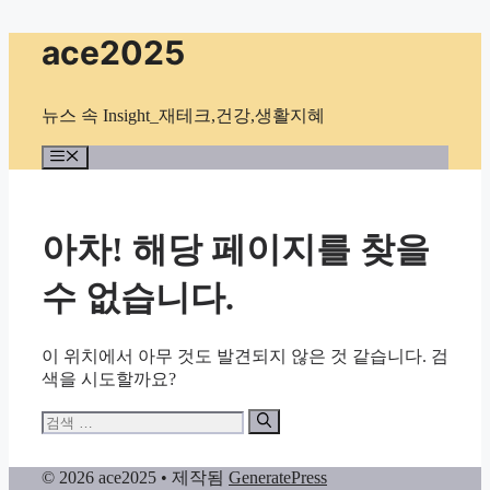
컨
ace2025
텐
츠
로
뉴스 속 Insight_재테크,건강,생활지혜
건
너
메
뉴
뛰
기
아차! 해당 페이지를 찾을
수 없습니다.
이 위치에서 아무 것도 발견되지 않은 것 같습니다. 검
색을 시도할까요?
검
색:
© 2026 ace2025
• 제작됨
GeneratePress