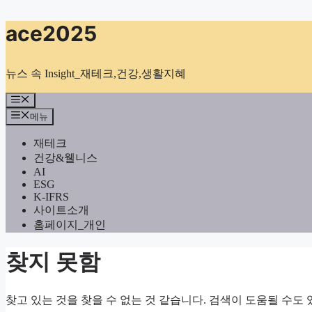
컨
ace2025
텐
츠
로
뉴스 속 Insight_재테크,건강,생활지혜
건
너
메
뉴
뛰
메뉴
기
재테크
건강&웰니스
AI
ESG
K-IFRS
사이트소개
홈페이지_개인
찾지 못함
찾고 있는 것을 찾을 수 없는 것 같습니다. 검색이 도움될 수도 