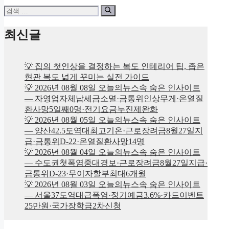
검
색:
최신글
💡 집의 첫인상을 결정하는 복도 인테리어 팁, 좁은
현관 복도 넓게 꾸미는 실전 가이드
💡 2026년 08월 08일 오늘의뉴스속 숨은 인사이트
— 자영업자체납세금소멸·금통위인상무게·온열질
환사망5일째0명·전기요금누진제완화
💡 2026년 08월 05일 오늘의뉴스속 숨은 인사이트
— 양산42.5도역대최고기온·근로장려금8월27일지
급·금통위D-22·온열질환사망14명
💡 2026년 08월 04일 오늘의뉴스속 숨은 인사이트
— 수도권첫폭염중대경보·근로장려금8월27일지급·
금통위D-23·무이자할부최대6개월
💡 2026년 08월 03일 오늘의뉴스속 숨은 인사이트
— 서울37도역대급폭염·정기예금3.6%·카드이벤트
25만원·국가장학금2차신청