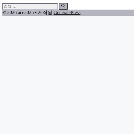
검
색:
© 2026 ace2025
• 제작됨
GeneratePress