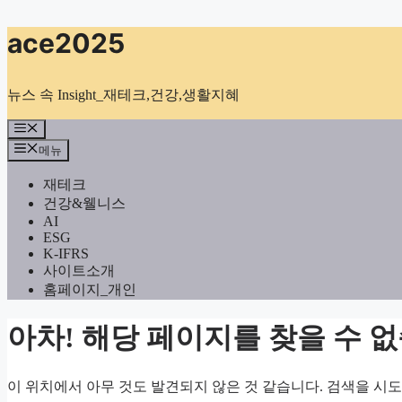
컨
ace2025
텐
츠
로
뉴스 속 Insight_재테크,건강,생활지혜
건
너
메
뉴
뛰
메뉴
기
재테크
건강&웰니스
AI
ESG
K-IFRS
사이트소개
홈페이지_개인
아차! 해당 페이지를 찾을 수 
이 위치에서 아무 것도 발견되지 않은 것 같습니다. 검색을 시