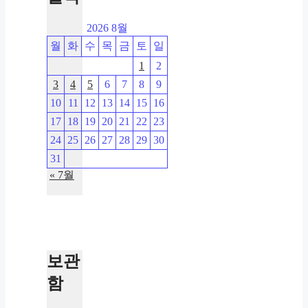
2026 8월
월
화
수
목
금
토
일
1
2
3
4
5
6
7
8
9
10
11
12
13
14
15
16
17
18
19
20
21
22
23
24
25
26
27
28
29
30
31
« 7월
보관
함