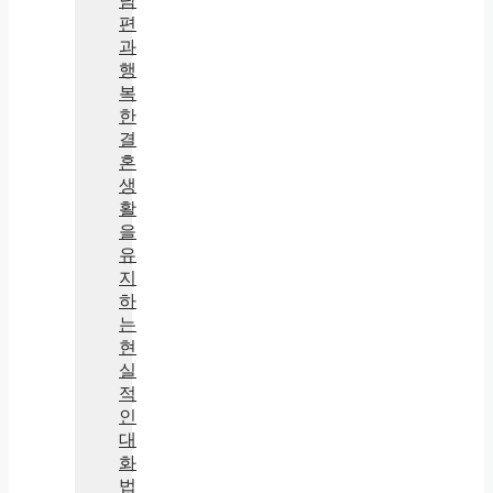
남
편
과
행
복
한
결
혼
생
활
을
유
지
하
는
현
실
적
인
대
화
법