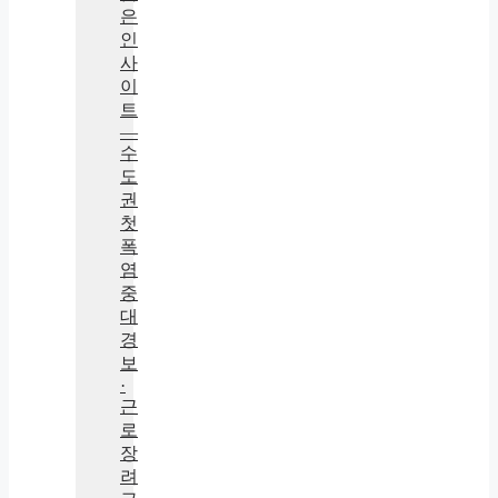
은
인
사
이
트
—
수
도
권
첫
폭
염
중
대
경
보
·
근
로
장
려