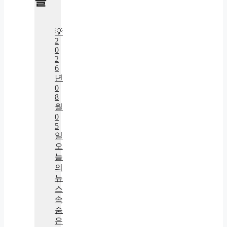
글
💡
2
0
2
6
년
0
8
월
0
5
일
오
늘
의
뉴
스
속
숨
은