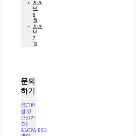
2026
년
8
월
2026
년
7
월
문의
하기
궁금한
점 있
으신가
요?
AI,CPA,ESG
관련