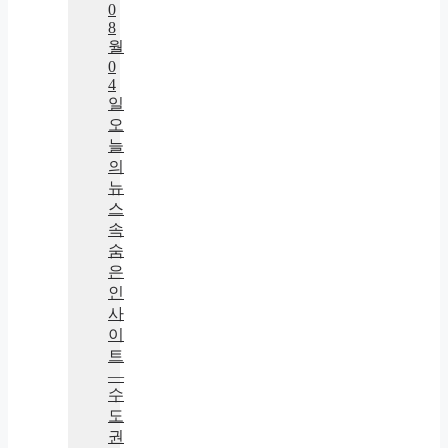
0
8
월
0
4
일
오
늘
의
뉴
스
속
숨
은
인
사
이
트
—
수
도
권