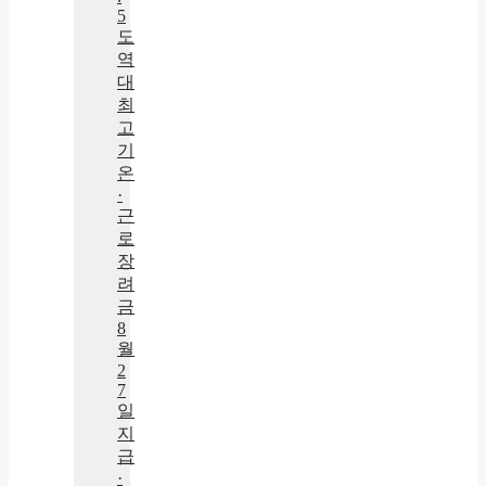
5
도
역
대
최
고
기
온
·
근
로
장
려
금
8
월
2
7
일
지
급
·