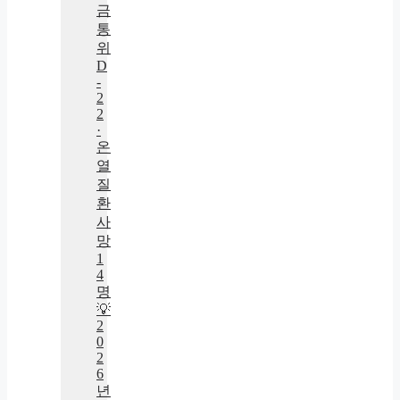
금
통
위
D
-
2
2
·
온
열
질
환
사
망
1
4
명
💡
2
0
2
6
년