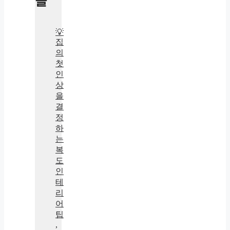
글
💡
집
의
첫
인
상
을
결
정
하
는
복
도
인
테
리
어
팁
,