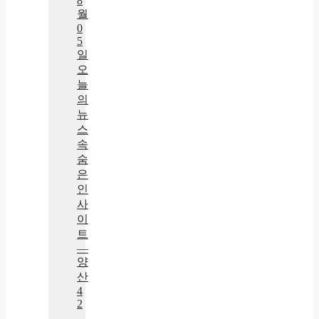
8
월
0
5
일
오
늘
의
뉴
스
속
숨
은
인
사
이
트
—
양
산
4
2
.