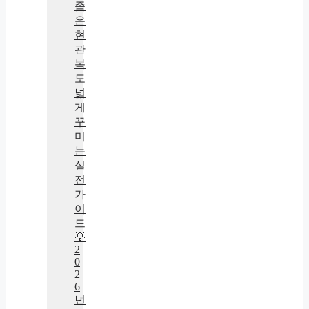
좁
은
현
관
복
도
넓
게
꾸
미
는
실
전
가
이
드
💡
2
0
2
6
년