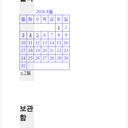
2026 8월
월
화
수
목
금
토
일
1
2
3
4
5
6
7
8
9
10
11
12
13
14
15
16
17
18
19
20
21
22
23
24
25
26
27
28
29
30
31
« 7월
보관
함