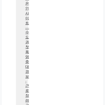
은
인
사
이
트
—
수
도
권
첫
폭
염
중
대
경
보
·
근
로
장
려