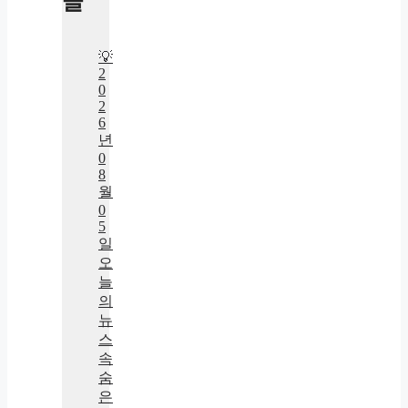
글
💡
2
0
2
6
년
0
8
월
0
5
일
오
늘
의
뉴
스
속
숨
은