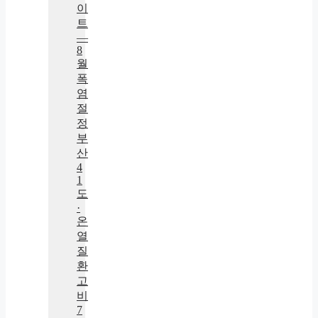
이
트
—
8
월
폭
염
절
정
부
산
4
1
도
·
온
열
질
환
고
비
7