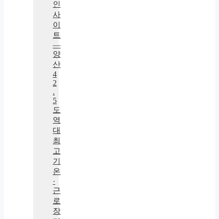
인
사
이
트
—
양
산
4
2
.
5
도
역
대
최
고
기
온
·
근
로
장