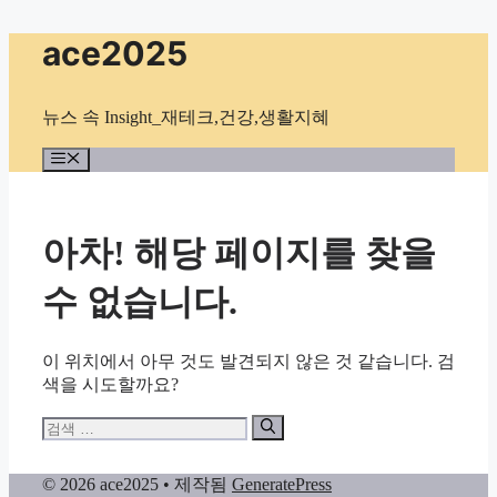
컨
ace2025
텐
츠
로
뉴스 속 Insight_재테크,건강,생활지혜
건
너
메
뉴
뛰
기
아차! 해당 페이지를 찾을
수 없습니다.
이 위치에서 아무 것도 발견되지 않은 것 같습니다. 검
색을 시도할까요?
검
색:
© 2026 ace2025
• 제작됨
GeneratePress