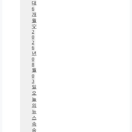
대
6
개
월
💡
2
0
2
6
년
0
8
월
0
3
일
오
늘
의
뉴
스
속
숨