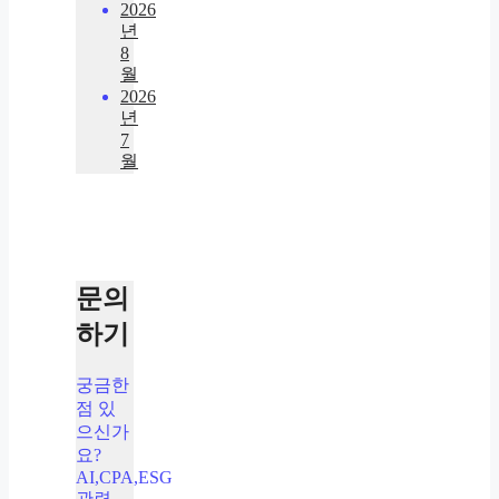
2026
년
8
월
2026
년
7
월
문의
하기
궁금한
점 있
으신가
요?
AI,CPA,ESG
관련