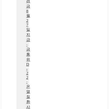
려
금
8
월
2
7
일
지
급
·
금
통
위
D
-
2
2
·
온
열
질
환
사