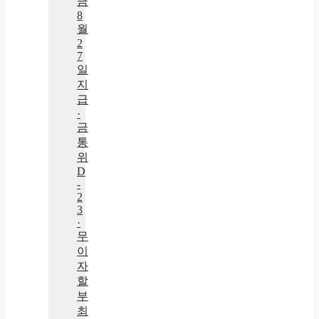
금
8
월
2
7
일
지
급
·
금
통
위
D
-
2
3
·
무
이
자
할
부
최