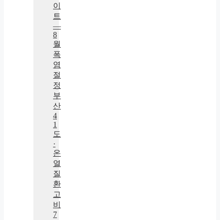
이
트
—
8
월
폭
염
절
정
부
산
4
1
도
·
온
열
질
환
고
비
7