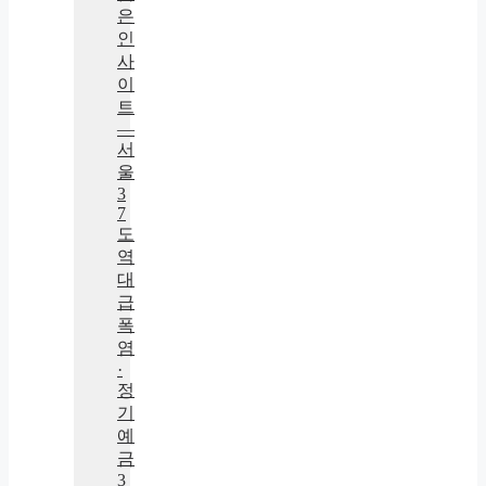
은
인
사
이
트
—
서
울
3
7
도
역
대
급
폭
염
·
정
기
예
금
3