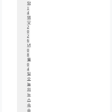
망
1
4
명
💡
2
0
2
6
년
0
8
월
0
4
일
오
늘
의
뉴
스
속
숨