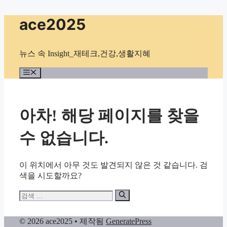
컨
ace2025
텐
츠
로
뉴스 속 Insight_재테크,건강,생활지혜
건
너
메
뉴
뛰
기
아차! 해당 페이지를 찾을
수 없습니다.
이 위치에서 아무 것도 발견되지 않은 것 같습니다. 검
색을 시도할까요?
검
색:
© 2026 ace2025
• 제작됨
GeneratePress