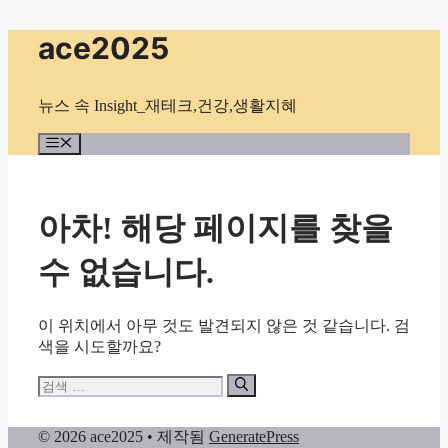
컨
ace2025
텐
츠
로
뉴스 속 Insight_재테크,건강,생활지혜
건
너
메
뉴
뛰
기
아차! 해당 페이지를 찾을
수 없습니다.
이 위치에서 아무 것도 발견되지 않은 것 같습니다. 검
색을 시도할까요?
검
색:
© 2026 ace2025
• 제작됨
GeneratePress