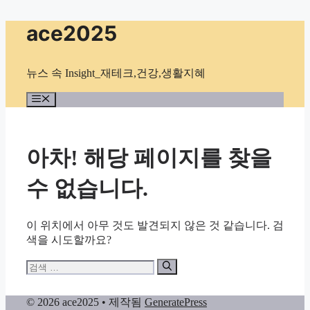
컨
ace2025
텐
츠
로
뉴스 속 Insight_재테크,건강,생활지혜
건
너
메
뉴
뛰
기
아차! 해당 페이지를 찾을
수 없습니다.
이 위치에서 아무 것도 발견되지 않은 것 같습니다. 검
색을 시도할까요?
검
색:
© 2026 ace2025
• 제작됨
GeneratePress