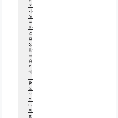
남
편
과
행
복
한
결
혼
생
활
을
유
지
하
는
현
실
적
인
대
화
법