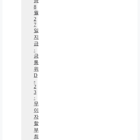
금
8
월
2
7
일
지
급
·
금
통
위
D
-
2
3
·
무
이
자
할
부
최