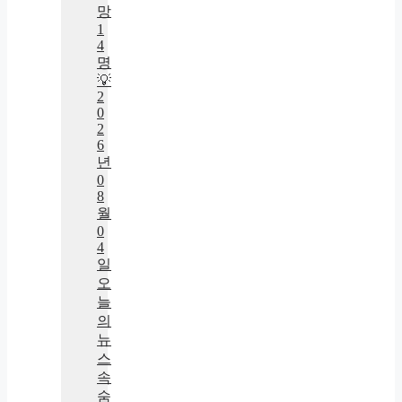
망
1
4
명
💡
2
0
2
6
년
0
8
월
0
4
일
오
늘
의
뉴
스
속
숨