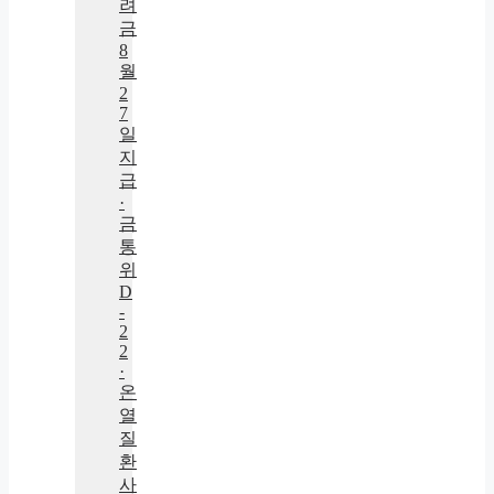
려
금
8
월
2
7
일
지
급
·
금
통
위
D
-
2
2
·
온
열
질
환
사