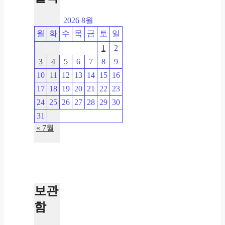
2026 8월
월
화
수
목
금
토
일
1
2
3
4
5
6
7
8
9
10
11
12
13
14
15
16
17
18
19
20
21
22
23
24
25
26
27
28
29
30
31
« 7월
보관
함