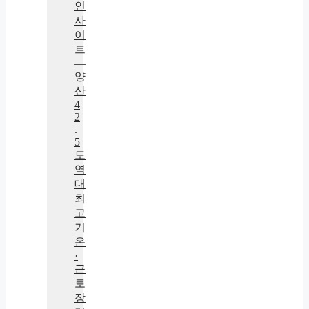
인
사
이
트
—
양
산
4
2
.
5
도
역
대
최
고
기
온
·
근
로
장