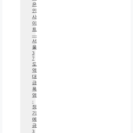
은
인
사
이
트
—
서
울
3
7
도
역
대
급
폭
염
·
정
기
예
금
3