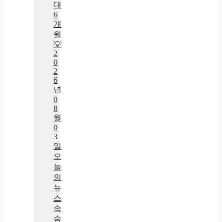
대
6
개
월
💡
2
0
2
6
년
0
8
월
0
3
일
오
늘
의
뉴
스
속
숨