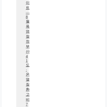
이
트
—
8
월
폭
염
절
정
부
산
4
1
도
·
온
열
질
환
고
비
7