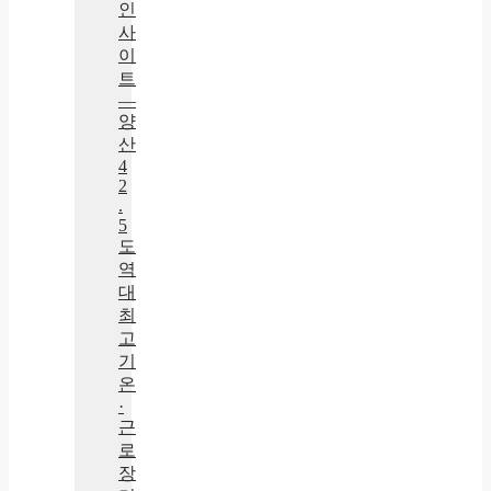
인
사
이
트
—
양
산
4
2
.
5
도
역
대
최
고
기
온
·
근
로
장