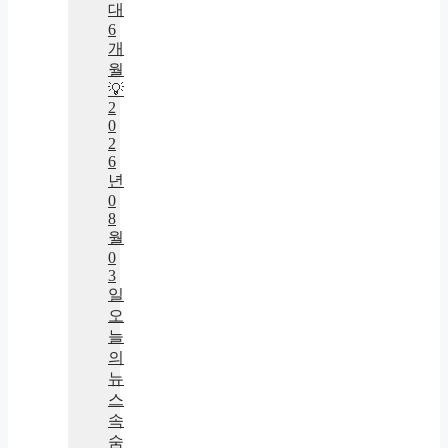
대
6
개
월
💡
2
0
2
6
년
0
8
월
0
3
일
오
늘
의
뉴
스
속
숨