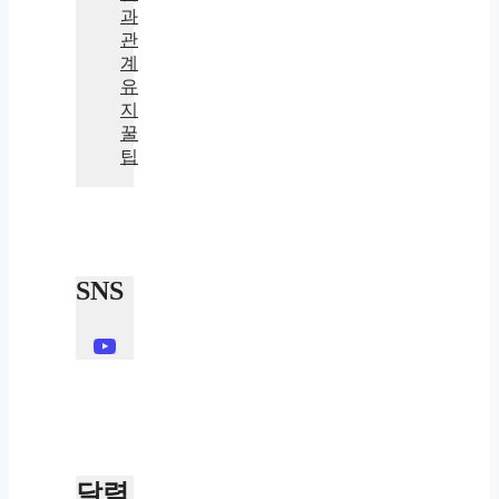
과
관
계
유
지
꿀
팁
SNS
YouTube
달력