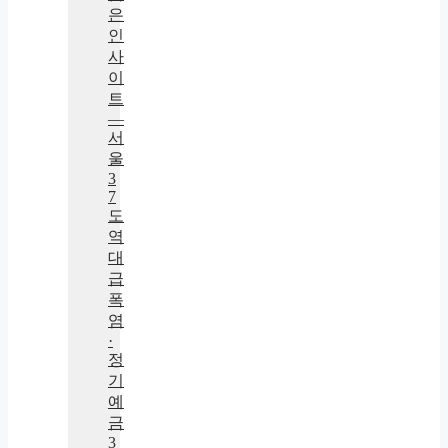
은
인
사
이
트
—
서
울
3
7
도
역
대
급
폭
염
·
정
기
예
금
3