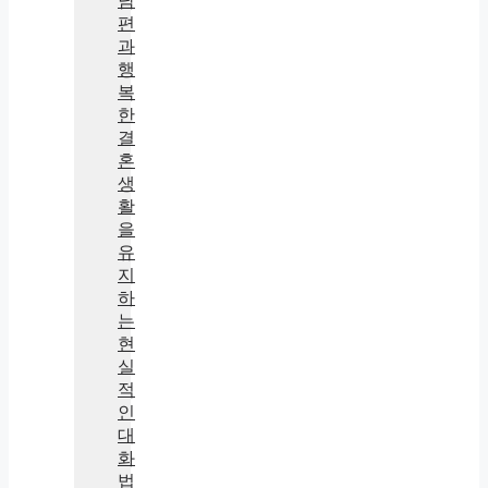
남
편
과
행
복
한
결
혼
생
활
을
유
지
하
는
현
실
적
인
대
화
법