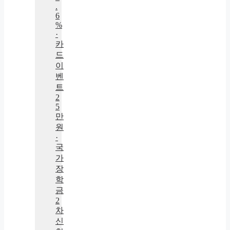
.
6
%
·
카
드
이
벤
트
2
5
만
원
·
국
가
장
학
금
2
차
신