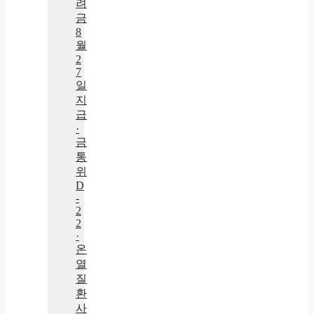
려
금
8
월
2
7
일
지
급
·
금
통
위
D
-
2
2
·
온
열
질
환
사