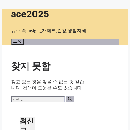
컨
ace2025
텐
츠
로
뉴스 속 Insight_재테크,건강,생활지혜
건
너
메
뉴
뛰
기
찾지 못함
찾고 있는 것을 찾을 수 없는 것 같습
니다. 검색이 도움될 수도 있습니다.
검
색:
최신