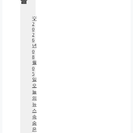
글
💡
2
0
2
6
년
0
8
월
0
5
일
오
늘
의
뉴
스
속
숨
은