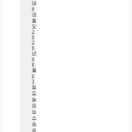
대
6
개
월
💡
2
0
2
6
년
0
8
월
0
3
일
오
늘
의
뉴
스
속
숨