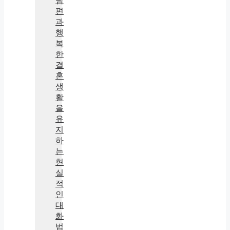
남
편
과
행
복
한
결
혼
생
활
을
유
지
하
는
현
실
적
인
대
화
법