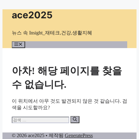
컨
ace2025
텐
츠
로
뉴스 속 Insight_재테크,건강,생활지혜
건
너
메
뉴
뛰
기
아차! 해당 페이지를 찾을
수 없습니다.
이 위치에서 아무 것도 발견되지 않은 것 같습니다. 검
색을 시도할까요?
검
색:
© 2026 ace2025
• 제작됨
GeneratePress