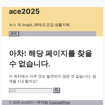
컨
ace2025
텐
츠
로
뉴스 속 Insight_재테크,건강,생활지혜
건
너
메
뉴
뛰
기
아차! 해당 페이지를 찾을
수 없습니다.
이 위치에서 아무 것도 발견되지 않은 것 같습니다. 검
색을 시도할까요?
검
색:
© 2026 ace2025
• 제작됨
GeneratePress