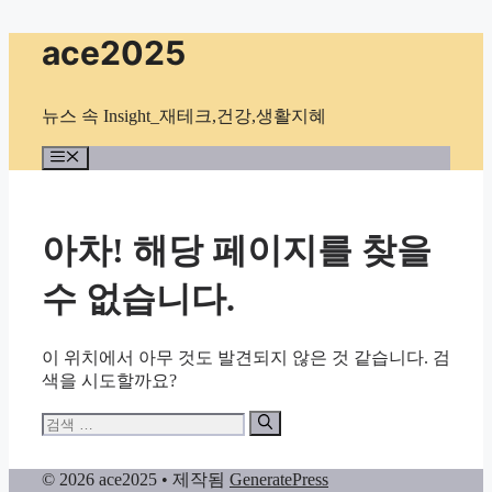
컨
ace2025
텐
츠
로
뉴스 속 Insight_재테크,건강,생활지혜
건
너
메
뉴
뛰
기
아차! 해당 페이지를 찾을
수 없습니다.
이 위치에서 아무 것도 발견되지 않은 것 같습니다. 검
색을 시도할까요?
검
색:
© 2026 ace2025
• 제작됨
GeneratePress