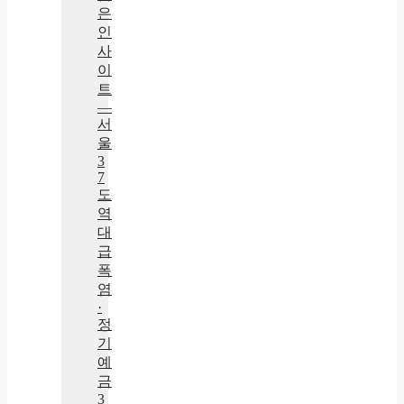
은
인
사
이
트
—
서
울
3
7
도
역
대
급
폭
염
·
정
기
예
금
3