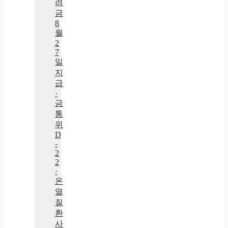
려
금
8
월
2
7
일
지
급
·
금
통
위
D
-
2
2
·
온
열
질
환
사