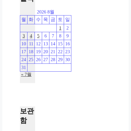
2026 8월
월
화
수
목
금
토
일
1
2
3
4
5
6
7
8
9
10
11
12
13
14
15
16
17
18
19
20
21
22
23
24
25
26
27
28
29
30
31
« 7월
보관
함