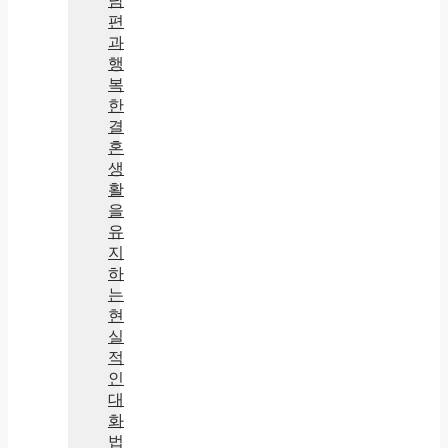
남
편
과
행
복
한
결
혼
생
활
을
유
지
하
는
현
실
적
인
대
화
법