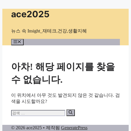
컨
ace2025
텐
츠
로
뉴스 속 Insight_재테크,건강,생활지혜
건
너
메
뉴
뛰
기
아차! 해당 페이지를 찾을
수 없습니다.
이 위치에서 아무 것도 발견되지 않은 것 같습니다. 검
색을 시도할까요?
검
색:
© 2026 ace2025
• 제작됨
GeneratePress