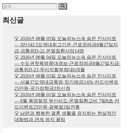
검
색:
최신글
💡 2026년 08월 05일 오늘의뉴스속 숨은 인사이트
— 양산42.5도역대최고기온·근로장려금8월27일지
급·금통위D-22·온열질환사망14명
💡 2026년 08월 04일 오늘의뉴스속 숨은 인사이트
— 수도권첫폭염중대경보·근로장려금8월27일지급·
금통위D-23·무이자할부최대6개월
💡 2026년 08월 03일 오늘의뉴스속 숨은 인사이트
— 서울37도역대급폭염·정기예금3.6%·카드이벤트
25만원·국가장학금2차신청
💡 2026년 08월 01일 오늘의뉴스속 숨은 인사이트
— 8월 폭염절정 부산41도·온열질환고비 7말8초·카
드이벤트25만원·광복절3일연휴
💡 남편과 행복한 결혼 생활을 유지하는 현실적인
대화법과 관계 유지 꿀팁