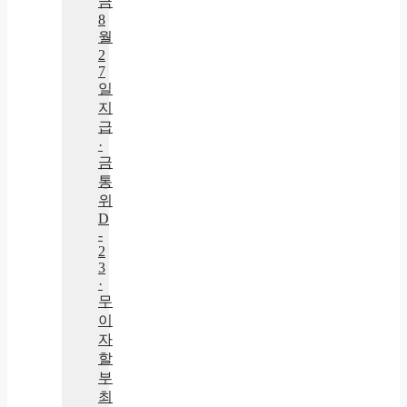
금
8
월
2
7
일
지
급
·
금
통
위
D
-
2
3
·
무
이
자
할
부
최