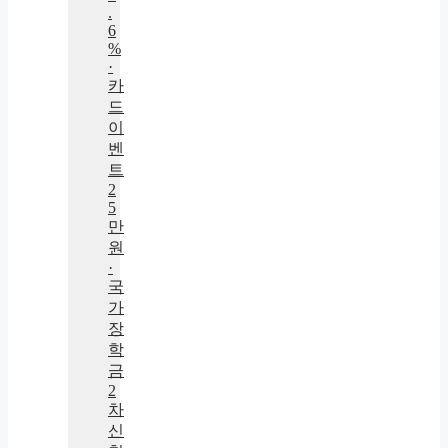
.
6
%
·
카
드
이
벤
트
2
5
만
원
·
국
가
장
학
금
2
차
신