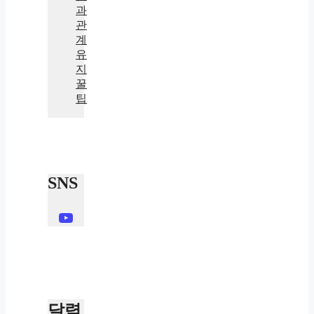
과
관
계
유
지
꿀
팁
SNS
YouTube
달력