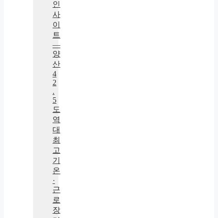
인
사
이
트
—
양
산
4
2
.
5
도
역
대
최
고
기
온
·
근
로
장