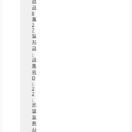
려
금
8
월
2
7
일
지
급
·
금
통
위
D
-
2
2
·
온
열
질
환
사