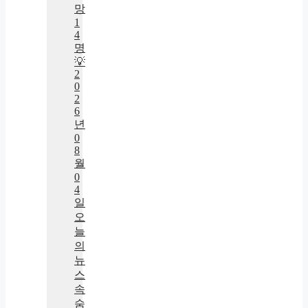
망
1
4
명
💡
2
0
2
6
년
0
8
월
0
4
일
오
늘
의
뉴
스
속
숨