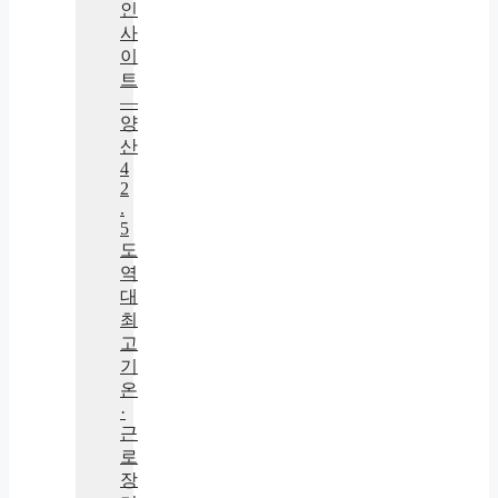
인
사
이
트
—
양
산
4
2
.
5
도
역
대
최
고
기
온
·
근
로
장