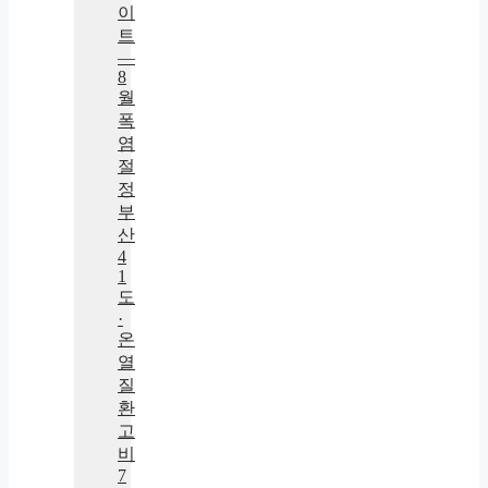
이
트
—
8
월
폭
염
절
정
부
산
4
1
도
·
온
열
질
환
고
비
7