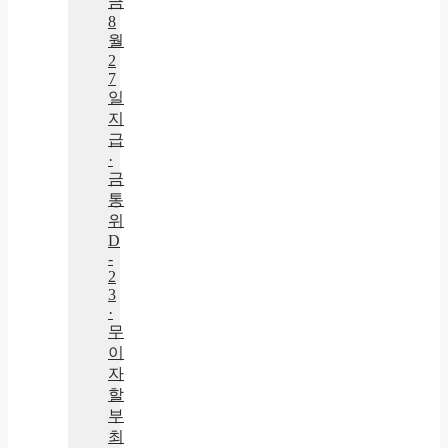
금
8
월
2
7
일
지
급
·
금
통
위
D
-
2
3
·
무
이
자
할
부
최