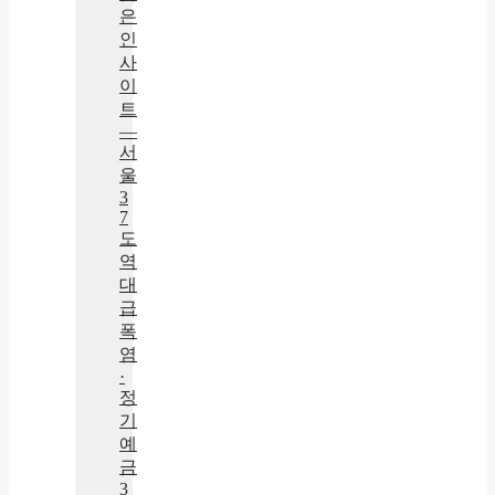
은
인
사
이
트
—
서
울
3
7
도
역
대
급
폭
염
·
정
기
예
금
3