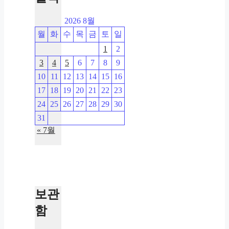
2026 8월
월
화
수
목
금
토
일
1
2
3
4
5
6
7
8
9
10
11
12
13
14
15
16
17
18
19
20
21
22
23
24
25
26
27
28
29
30
31
« 7월
보관
함