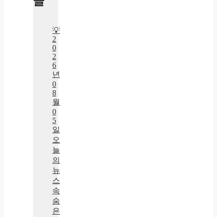
글
💡
2
0
2
6
년
0
8
월
0
5
일
오
늘
의
뉴
스
속
숨
은