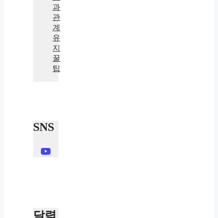
과
관
계
유
지
꿀
팁
SNS
YouTube
달력