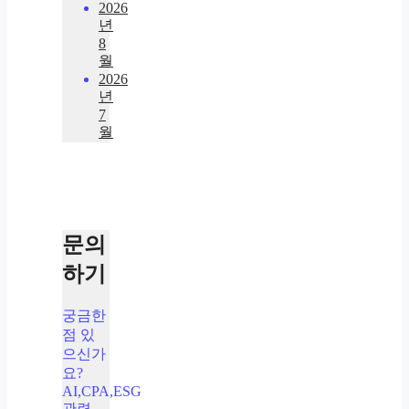
2026
년
8
월
2026
년
7
월
문의
하기
궁금한
점 있
으신가
요?
AI,CPA,ESG
관련