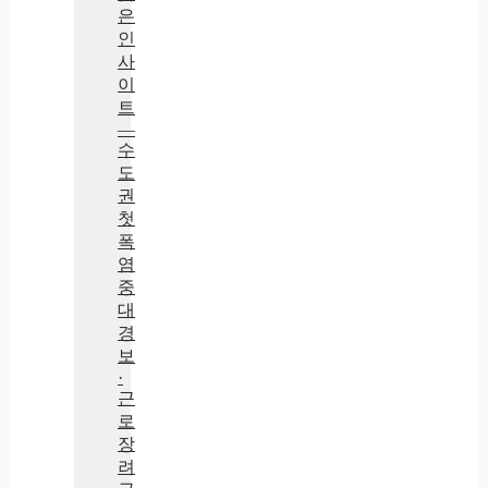
은
인
사
이
트
—
수
도
권
첫
폭
염
중
대
경
보
·
근
로
장
려