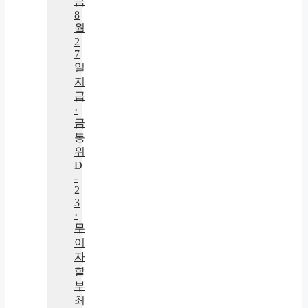
금
8
월
2
7
일
지
급
·
금
통
위
D
-
2
3
·
무
이
자
할
부
최