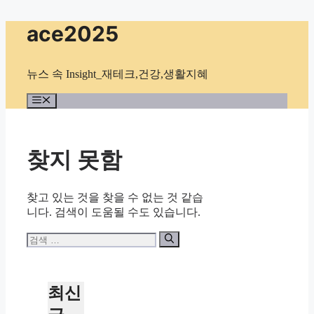
컨
ace2025
텐
츠
로
뉴스 속 Insight_재테크,건강,생활지혜
건
너
메
뉴
뛰
기
찾지 못함
찾고 있는 것을 찾을 수 없는 것 같습
니다. 검색이 도움될 수도 있습니다.
검
색:
최신