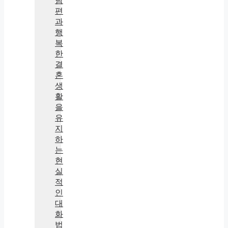
남
편
과
행
복
한
결
혼
생
활
을
유
지
하
는
현
실
적
인
대
화
법