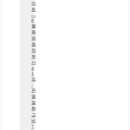
이
트
—
8
월
폭
염
절
정
부
산
4
1
도
·
온
열
질
환
고
비
7