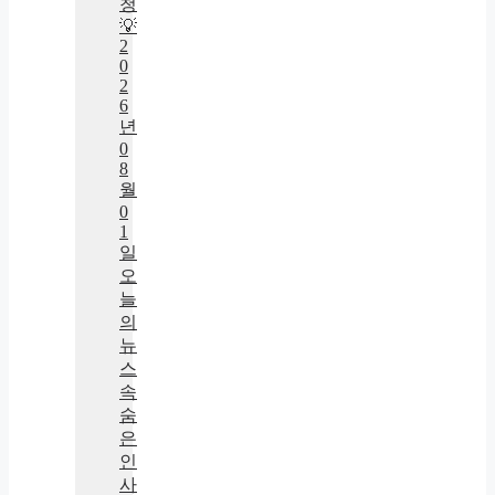
청
💡
2
0
2
6
년
0
8
월
0
1
일
오
늘
의
뉴
스
속
숨
은
인
사