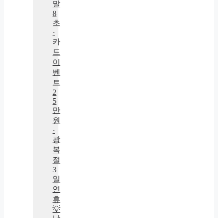
말
8
초
·
카
드
이
벤
트
2
5
만
원
·
광
복
절
3
일
연
휴
💡