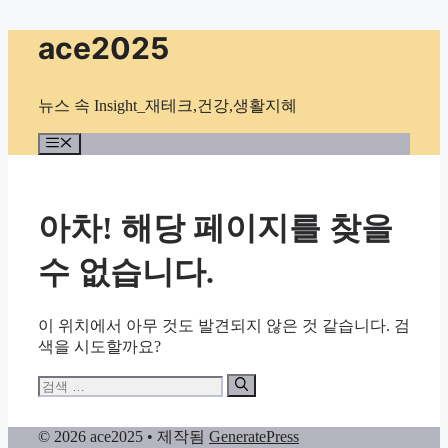
컨
ace2025
텐
츠
로
뉴스 속 Insight_재테크,건강,생활지혜
건
너
메
뉴
뛰
기
아차! 해당 페이지를 찾을
수 없습니다.
이 위치에서 아무 것도 발견되지 않은 것 같습니다. 검
색을 시도할까요?
검
색:
© 2026 ace2025
• 제작됨
GeneratePress