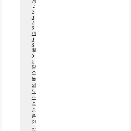
청
💡
2
0
2
6
년
0
8
월
0
1
일
오
늘
의
뉴
스
속
숨
은
인
사