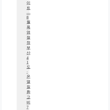
이
트
—
8
월
폭
염
절
정
부
산
4
1
도
·
온
열
질
환
고
비
7