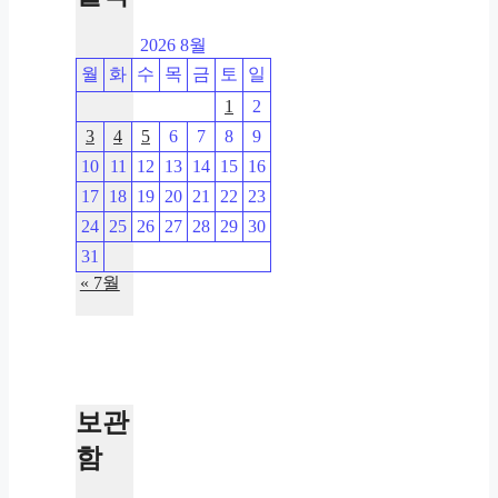
2026 8월
월
화
수
목
금
토
일
1
2
3
4
5
6
7
8
9
10
11
12
13
14
15
16
17
18
19
20
21
22
23
24
25
26
27
28
29
30
31
« 7월
보관
함