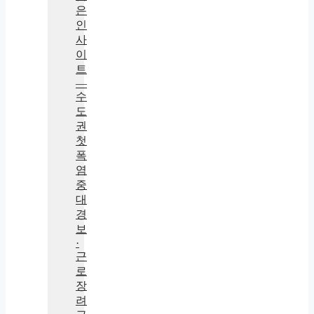
은
인
사
이
트
—
수
도
권
첫
폭
염
중
대
경
보
·
근
로
장
려