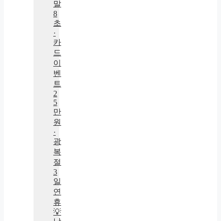
말
8
초
·
카
드
이
벤
트
2
5
만
원
·
광
복
절
3
일
연
휴
💡