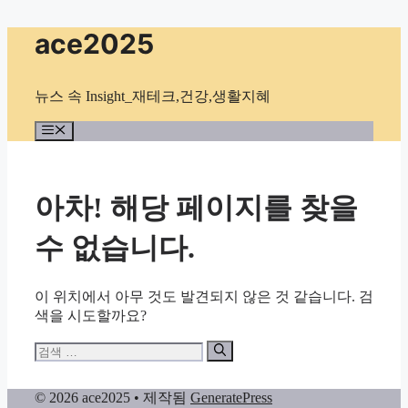
컨
ace2025
텐
츠
로
뉴스 속 Insight_재테크,건강,생활지혜
건
너
메
뉴
뛰
기
아차! 해당 페이지를 찾을
수 없습니다.
이 위치에서 아무 것도 발견되지 않은 것 같습니다. 검
색을 시도할까요?
검
색:
© 2026 ace2025
• 제작됨
GeneratePress