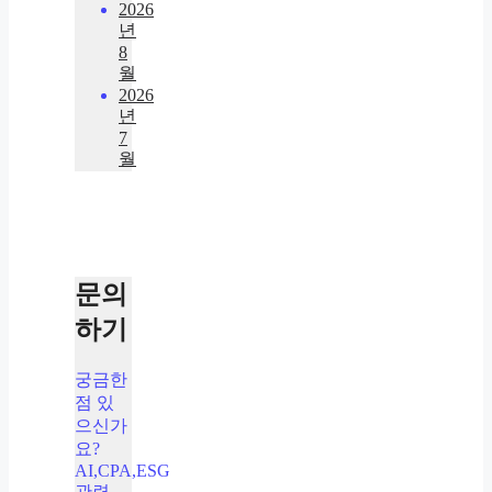
2026
년
8
월
2026
년
7
월
문의
하기
궁금한
점 있
으신가
요?
AI,CPA,ESG
관련