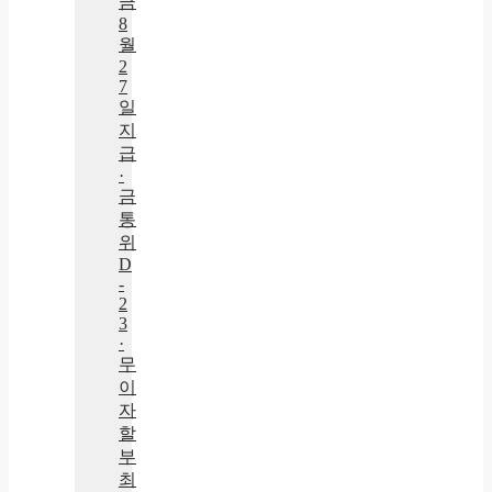
금
8
월
2
7
일
지
급
·
금
통
위
D
-
2
3
·
무
이
자
할
부
최