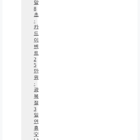
말
8
초
·
카
드
이
벤
트
2
5
만
원
·
광
복
절
3
일
연
휴
💡