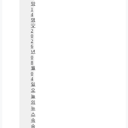
망
1
4
명
💡
2
0
2
6
년
0
8
월
0
4
일
오
늘
의
뉴
스
속
숨