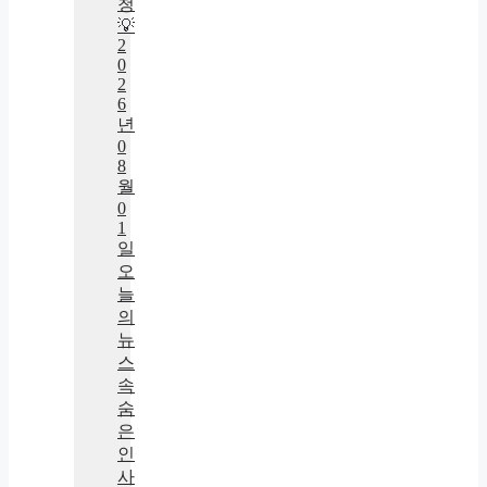
청
💡
2
0
2
6
년
0
8
월
0
1
일
오
늘
의
뉴
스
속
숨
은
인
사