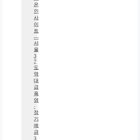
은
인
사
이
트
—
서
울
3
7
도
역
대
급
폭
염
·
정
기
예
금
3