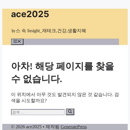
컨
ace2025
텐
츠
로
뉴스 속 Insight_재테크,건강,생활지혜
건
너
메
뉴
뛰
기
아차! 해당 페이지를 찾을
수 없습니다.
이 위치에서 아무 것도 발견되지 않은 것 같습니다. 검
색을 시도할까요?
검
색:
© 2026 ace2025
• 제작됨
GeneratePress