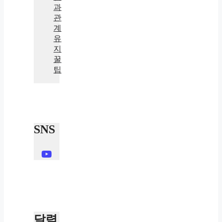
과
관
계
유
지
꿀
팁
SNS
YouTube
달력