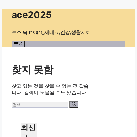
컨
ace2025
텐
츠
로
뉴스 속 Insight_재테크,건강,생활지혜
건
너
메
뉴
뛰
기
찾지 못함
찾고 있는 것을 찾을 수 없는 것 같습
니다. 검색이 도움될 수도 있습니다.
검
색:
최신