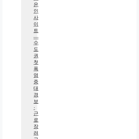
은
인
사
이
트
—
수
도
권
첫
폭
염
중
대
경
보
·
근
로
장
려