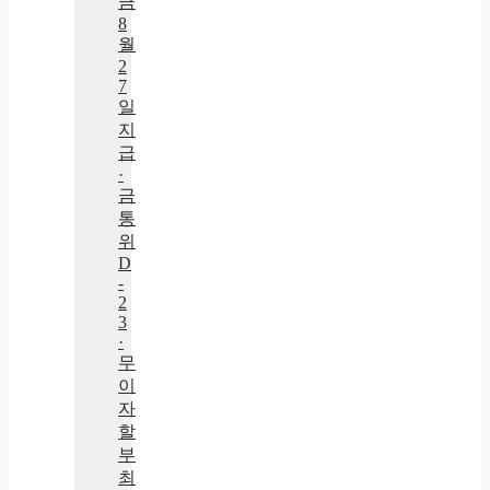
금
8
월
2
7
일
지
급
·
금
통
위
D
-
2
3
·
무
이
자
할
부
최