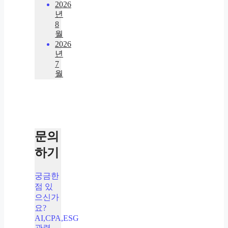
2026
년
8
월
2026
년
7
월
문의
하기
궁금한
점 있
으신가
요?
AI,CPA,ESG
관련