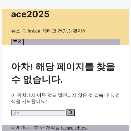
컨
ace2025
텐
츠
로
뉴스 속 Insight_재테크,건강,생활지혜
건
너
메
뉴
뛰
기
아차! 해당 페이지를 찾을
수 없습니다.
이 위치에서 아무 것도 발견되지 않은 것 같습니다. 검
색을 시도할까요?
검
색:
© 2026 ace2025
• 제작됨
GeneratePress