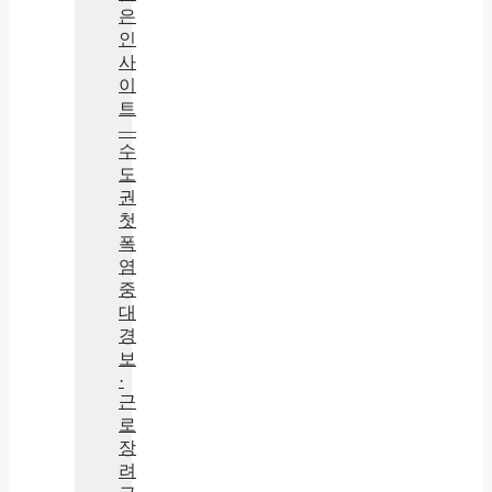
은
인
사
이
트
—
수
도
권
첫
폭
염
중
대
경
보
·
근
로
장
려