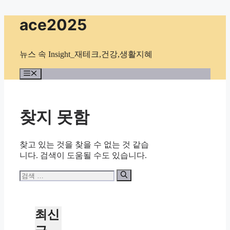
컨
ace2025
텐
츠
로
뉴스 속 Insight_재테크,건강,생활지혜
건
너
메
뉴
뛰
기
찾지 못함
찾고 있는 것을 찾을 수 없는 것 같습
니다. 검색이 도움될 수도 있습니다.
검
색:
최신