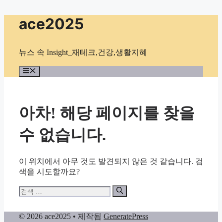
컨
ace2025
텐
츠
로
뉴스 속 Insight_재테크,건강,생활지혜
건
너
메
뉴
뛰
기
아차! 해당 페이지를 찾을
수 없습니다.
이 위치에서 아무 것도 발견되지 않은 것 같습니다. 검
색을 시도할까요?
검
색:
© 2026 ace2025
• 제작됨
GeneratePress