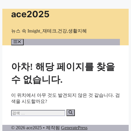
컨
ace2025
텐
츠
로
뉴스 속 Insight_재테크,건강,생활지혜
건
너
메
뉴
뛰
기
아차! 해당 페이지를 찾을
수 없습니다.
이 위치에서 아무 것도 발견되지 않은 것 같습니다. 검
색을 시도할까요?
검
색:
© 2026 ace2025
• 제작됨
GeneratePress