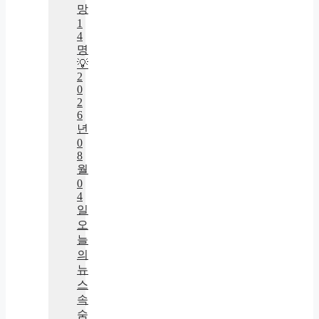
망
1
4
명
💡
2
0
2
6
년
0
8
월
0
4
일
오
늘
의
뉴
스
속
숨