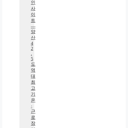
인
사
이
트
—
양
산
4
2
.
5
도
역
대
최
고
기
온
·
근
로
장