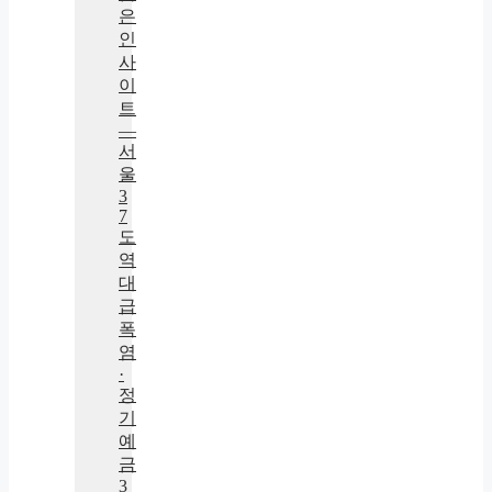
은
인
사
이
트
—
서
울
3
7
도
역
대
급
폭
염
·
정
기
예
금
3