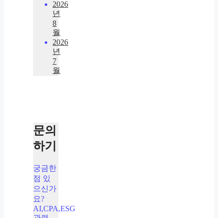
2026
년
8
월
2026
년
7
월
문의
하기
궁금한
점 있
으신가
요?
AI,CPA,ESG
관련